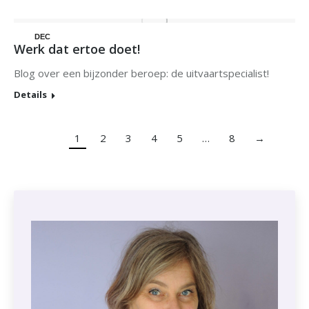
DEC
Werk dat ertoe doet!
20
Blog over een bijzonder beroep: de uitvaartspecialist!
Details
1
2
3
4
5
…
8
→